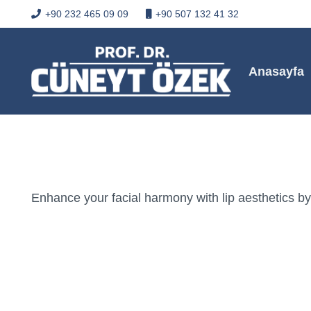
+90 232 465 09 09
+90 507 132 41 32
Anasayfa
Enhance your facial harmony with lip aesthetics by